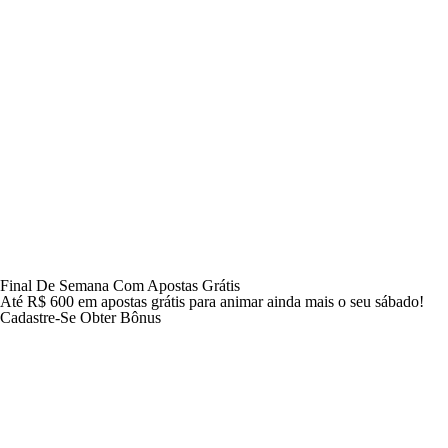
Final De Semana Com Apostas Grátis
Até R$ 600 em apostas grátis para animar ainda mais o seu sábado!
Cadastre-Se
Obter Bônus