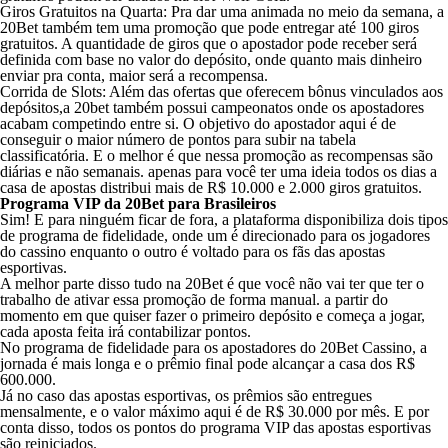
Giros Gratuitos na Quarta: Pra dar uma animada no meio da semana, a
20Bet também tem uma promoção que pode entregar até 100 giros
gratuitos. A quantidade de giros que o apostador pode receber será
definida com base no valor do depósito, onde quanto mais dinheiro
enviar pra conta, maior será a recompensa.
Corrida de Slots: Além das ofertas que oferecem bônus vinculados aos
depósitos,a 20bet também possui campeonatos onde os apostadores
acabam competindo entre si. O objetivo do apostador aqui é de
conseguir o maior número de pontos para subir na tabela
classificatória. E o melhor é que nessa promoção as recompensas são
diárias e não semanais. apenas para você ter uma ideia todos os dias a
casa de apostas distribui mais de R$ 10.000 e 2.000 giros gratuitos.
Programa VIP da 20Bet para Brasileiros
Sim! E para ninguém ficar de fora, a plataforma disponibiliza dois tipos
de programa de fidelidade, onde um é direcionado para os jogadores
do cassino enquanto o outro é voltado para os fãs das apostas
esportivas.
A melhor parte disso tudo na 20Bet é que você não vai ter que ter o
trabalho de ativar essa promoção de forma manual. a partir do
momento em que quiser fazer o primeiro depósito e começa a jogar,
cada aposta feita irá contabilizar pontos.
No programa de fidelidade para os apostadores do
20Bet Cassino
, a
jornada é mais longa e o prêmio final pode alcançar a casa dos R$
600.000.
Já no caso das apostas esportivas, os prêmios são entregues
mensalmente, e o valor máximo aqui é de R$ 30.000 por mês. E por
conta disso, todos os pontos do programa VIP das apostas esportivas
são reiniciados.