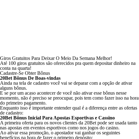
Giros Gratuitos Para Deixar O Meio Da Semana Melhor!
Até 100 giros gratuitos são oferecidos pra quem depositar dinheiro na
conta na quarta!
Cadastre-Se
Obter Bônus
20Bet Bônus De Boas-vindas
Ainda na tela de cadastro você vai se deparar com a opção de ativar
alguns bônus.
E se por um acaso acontecer de você não ativar esse bônus nesse
momento, não é preciso se preocupar, pois tem como fazer isso na hora
do primeiro pagamento.
Enquanto isso é importante entender qual é a diferença entre as ofertas
de cadastro:
20Bet Bônus Inicial Para Apostas Esportivas e Cassino
A primeira oferta para os novos clientes da 20Bet pode ser usada tanto
nas apostas em eventos esportivos como nos jogos do casino.
Ao ativar essa promoção, o apostador vai ganhar os seguintes
benefícios na hora de fazer o primeiro depósito: