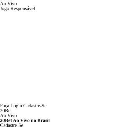
Ao Vivo
Jogo Responsável
Faça Login
Cadastre-Se
20Bet
Ao Vivo
20Bet Ao Vivo no Brasil
Cadastre-Se