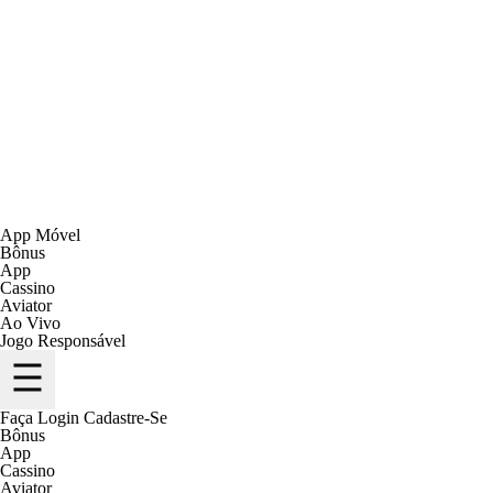
App Móvel
Bônus
App
Cassino
Aviator
Ao Vivo
Jogo Responsável
Faça Login
Cadastre-Se
Bônus
App
Cassino
Aviator